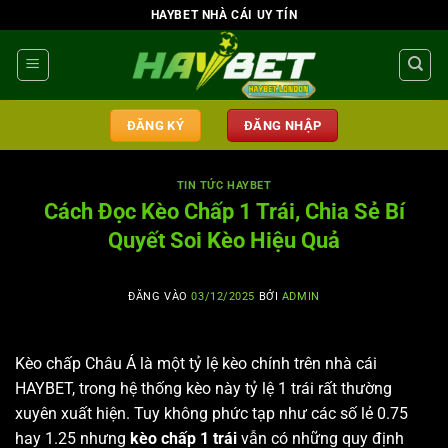
Bỏ
HAYBET NHÀ CÁI UY TÍN
qua
nội
dung
ĐĂNG KÝ
ĐĂNG NHẬP
TIN TỨC HAYBET
Cách Đọc Kèo Chấp 1 Trái, Chia Sẻ Bí
Quyết Soi Kèo Hiệu Quả
ĐĂNG VÀO
03/12/2025
BỞI
ADMIN
Kèo chấp Châu Á là một tỷ lệ kèo chính trên nhà cái
HAYBET, trong hệ thống kèo này tỷ lệ 1 trái rất thường
xuyên xuất hiện. Tuy không phức tạp như các số lẻ 0.75
hay 1.25 nhưng
kèo chấp 1 trái
vẫn có những quy định