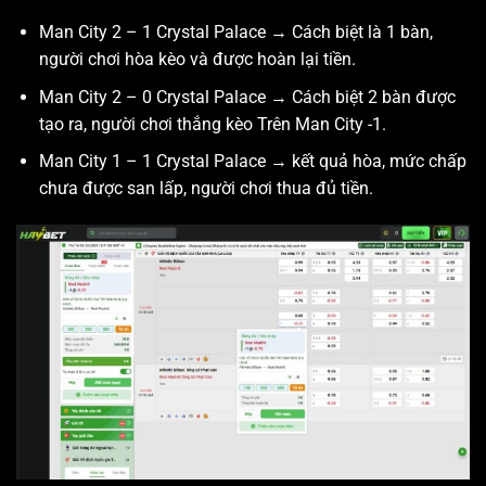
Man City 2 – 1 Crystal Palace → Cách biệt là 1 bàn,
người chơi hòa kèo và được hoàn lại tiền.
Man City 2 – 0 Crystal Palace → Cách biệt 2 bàn được
tạo ra, người chơi thắng kèo Trên Man City -1.
Man City 1 – 1 Crystal Palace → kết quả hòa, mức chấp
chưa được san lấp, người chơi thua đủ tiền.