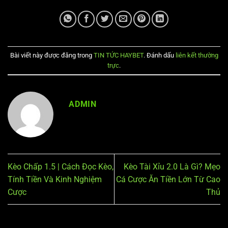
Bài viết này được đăng trong
TIN TỨC HAYBET
. Đánh dấu
liên kết thường
trực
.
ADMIN
Kèo Chấp 1.5 | Cách Đọc Kèo,
Kèo Tài Xỉu 2.0 Là Gì? Mẹo
Tính Tiền Và Kinh Nghiệm
Cá Cược Ăn Tiền Lớn Từ Cao
Cược
Thủ