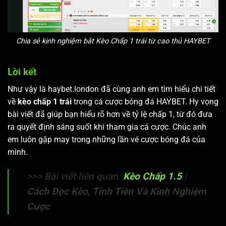
Chia sẻ kinh nghiệm bắt Kèo Chấp 1 trái từ cao thủ HAYBET
Lời kết
Như vậy là haybet.london đã cùng anh em tìm hiểu chi tiết
về
kèo chấp 1 trái
trong cá cược bóng đá HAYBET. Hy vọng
bài viết đã giúp bạn hiểu rõ hơn về tỷ lệ chấp 1, từ đó đưa
ra quyết định sáng suốt khi tham gia cá cược. Chúc anh
em luôn gặp may trong những lần vé cược bóng đá của
mình.
>>> Bài viết liên quan:
Kèo Chấp 1.5
|
Cách Đọc Kèo, Tính Tiền Và Kinh Nghiệm
Cược