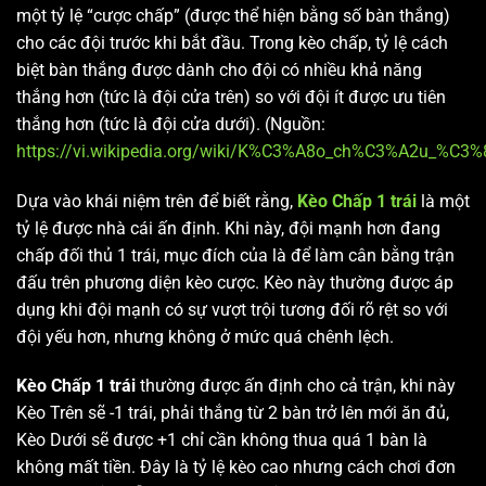
một tỷ lệ “cược chấp” (được thể hiện bằng số bàn thắng)
cho các đội trước khi bắt đầu. Trong kèo chấp, tỷ lệ cách
biệt bàn thắng được dành cho đội có nhiều khả năng
thắng hơn (tức là đội cửa trên) so với đội ít được ưu tiên
thắng hơn (tức là đội cửa dưới). (Nguồn:
https://vi.wikipedia.org/wiki/K%C3%A8o_ch%C3%A2u_%C3%
Dựa vào khái niệm trên để biết rằng,
Kèo Chấp 1 trái
là một
tỷ lệ được nhà cái ấn định. Khi này, đội mạnh hơn đang
chấp đối thủ 1 trái, mục đích của là để làm cân bằng trận
đấu trên phương diện kèo cược. Kèo này thường được áp
dụng khi đội mạnh có sự vượt trội tương đối rõ rệt so với
đội yếu hơn, nhưng không ở mức quá chênh lệch.
Kèo Chấp 1 trái
thường được ấn định cho cả trận, khi này
Kèo Trên sẽ -1 trái, phải thắng từ 2 bàn trở lên mới ăn đủ,
Kèo Dưới sẽ được +1 chỉ cần không thua quá 1 bàn là
không mất tiền. Đây là tỷ lệ kèo cao nhưng cách chơi đơn