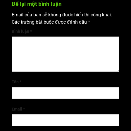
Để lại một bình luận
Email của bạn sẽ không được hiển thị công khai.
Các trường bắt buộc được đánh dấu
*
Bình luận
*
Tên
*
Email
*