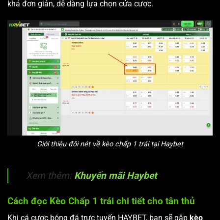
khá đơn giản, dễ dàng lựa chọn cửa cược.
Giới thiệu đôi nét về kèo chấp 1 trái tại Haybet
Xem thêm:
Khuyến mãi Haybet
Cách đọc Kèo Chấp 1 trái chi tiết cho tân thủ
Khi cá cược bóng đá trực tuyến HAYBET, bạn sẽ gặp
kèo