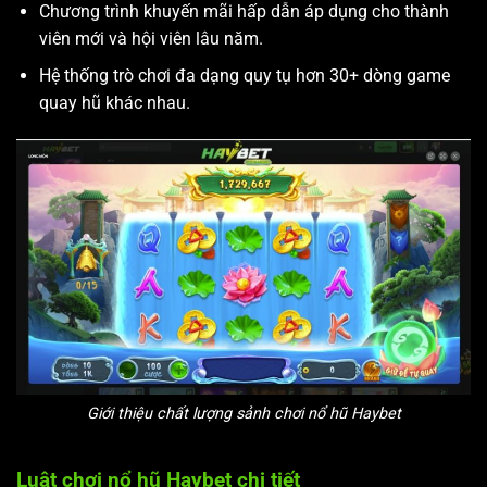
Chương trình khuyến mãi hấp dẫn áp dụng cho thành
viên mới và hội viên lâu năm.
Hệ thống trò chơi đa dạng quy tụ hơn 30+ dòng game
quay hũ khác nhau.
Giới thiệu chất lượng sảnh chơi nổ hũ Haybet
Luật chơi nổ hũ Haybet chi tiết