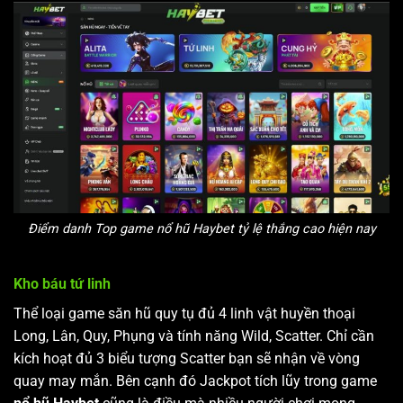
Điểm danh Top game nổ hũ Haybet tỷ lệ thắng cao hiện nay
Kho báu tứ linh
Thể loại game săn hũ quy tụ đủ 4 linh vật huyền thoại
Long, Lân, Quy, Phụng và tính năng Wild, Scatter. Chỉ cần
kích hoạt đủ 3 biểu tượng Scatter bạn sẽ nhận về vòng
quay may mắn. Bên cạnh đó Jackpot tích lũy trong game