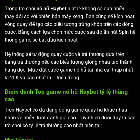
Trong trò chơi
nổ hũ Haybet
luật lệ không có quá nhiều
thay đổi so với phiên bản máy xèng. Bạn cũng sẽ kích hoạt
vòng quay để tạo các biểu tượng trùng khớp trên các dòng
cược. Bằng cách lựa chọn mức cược sau đó ấn nút Spin hệ
thống game sẽ bắt đầu kích hoạt.
Hệ thống sẽ tự động quay cuộc và trả thưởng dựa trên
bảng trả thưởng nếu các biểu tượng giống nhau tạo thành
hàng dọc. Mức đặt cược game nổ hũ tại nhà cái thấp nhất
là 20K và cao nhất là 1 triệu đồng.
Điểm danh Top game nổ hũ Haybet tỷ lệ thắng
cao
Trên Haybet có đa dạng dòng game quay hũ khác nhau
nhận về nhiều lượt đánh giá cao. Tuy nhiên dưới đây là các
trò chơi có tỷ lệ trả thưởng cao nhất hiện tại:
Mèo thần tài