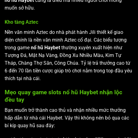
nổ hũ Haybet
cũng là điều mà nhiều người chơi mong
muốn sở hữu.
Kho tàng Aztec
Nền văn minh Aztec do nhà phát hành Jili thiết kế giao
diện chính là nền văn minh Aztec cổ đại. Các biểu tượng
trong game
nổ hũ Haybet
thường xuyên xuất hiện như
Tượng Đá, Mặt Nạ Vàng, Đồng Xu Nhiều Màu, Kim Tự
Tháp, Chàng Thợ Săn, Công Chúa. Tỷ lệ trả thưởng cao từ
6 đến 70 lần tiền cược giúp trò chơi nằm trong top đầu yêu
thích tại nhà cái.
Mẹo quay game slots nổ hũ Haybet nhận lộc
đều tay
Bạn muốn trở thành cao thủ và nhận nhiều mức thưởng
hấp dẫn từ nhà cái Haybet. Vậy thì không nên bỏ qua các
bí kíp quay hũ sau đây: