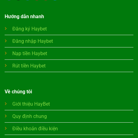
Hướng dẫn nhanh
Đăng ký Haybet
Đăng nhập Haybet
Nạp tiền Haybet
Rút tiền Haybet
Về chúng tôi
Giới thiệu HayBet
Quy định chung
Điều khoản điều kiện