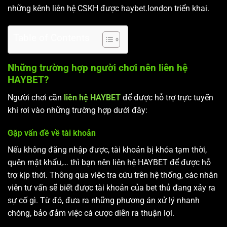
những kênh liên hệ CSKH được haybet.london triển khai.
Table of Contents
Những trường hợp người chơi nên liên hệ
HAYBET?
Người chơi cần
liên hệ HAYBET
để được hỗ trợ trực tuyến
khi rơi vào những trường hợp dưới đây:
Gặp vấn đề về tài khoản
Nếu không đăng nhập được, tài khoản bị khóa tạm thời,
quên mật khẩu,… thì bạn nên liên hệ HAYBET để được hỗ
trợ kịp thời. Thông qua việc tra cứu trên hệ thống, các nhân
viên tư vấn sẽ biết được tài khoản của bet thủ đang xảy ra
sự cố gì. Từ đó, đưa ra những phương án xử lý nhanh
chóng, bảo đảm việc cá cược diễn ra thuận lợi.