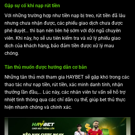
Gặp sự cố khi nạp rút tiền
Với những trường hợp như tiền nạp bị treo, rút tiền đã lâu
nhưng chưa nhận được, các phiếu giao dịch chưa được
phê duyệt… thì bạn nên liên hệ sớm với đội ngũ chuyên
viên. Khi này, họ sẽ ưu tiên kiểm tra và xử lý phiếu giao
dịch của khách hàng, bảo đảm tiền được xử lý mau
chóng.
Tân thủ muốn được hướng dẫn cơ bản
Những tân thủ mới tham gia HAYBET sẽ gặp khó trong các
thao tác như nạp tiền, rút tiền, xác minh danh tính, nhận
thưởng lần đầu,… Lúc này, các nhân viên tư vấn sẽ hỗ trợ
nhiệt tình thông qua các chỉ dẫn cụ thể, giúp bet thủ thực
hiện nhanh chóng và chính xác.