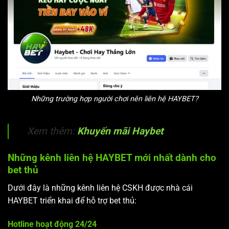
Những trường hợp người chơi nên liên hệ HAYBET?
Xem thêm:
Khuyến mãi Haybet
Những kênh liên hệ HAYBET mới nhất dành cho
bet thủ
Dưới đây là những kênh liên hệ CSKH được nhà cái
HAYBET triển khai để hỗ trợ bet thủ:
Hotline hoạt động 24/24