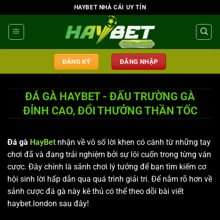
Bỏ
HAYBET NHÀ CÁI UY TÍN
qua
nội
dung
ĐĂNG KÝ
ĐĂNG NHẬP
ĐÁ GÀ HAYBET - ĐẤU TRƯỜNG GÀ
ĐỈNH CAO, ĐỔI THƯỞNG THẦN TỐC
Đá gà
HayBet
nhận về vô số lời khen có cánh từ những tay
chơi đã và đang trải nghiệm bởi sự lôi cuốn trong từng ván
cược. Đây chính là sảnh chơi lý tưởng để bạn tìm kiếm cơ
hội sinh lời hấp dẫn qua quá trình giải trí. Để nắm rõ hơn về
sảnh cược đá gà này kê thủ có thể theo dõi bài viết
haybet.london sau đây!