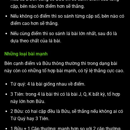
cặp, bên nào lớn điểm hơn sẽ thắng.
Nếu không có điểm thì so sánh từng cặp số, bên nào có
điểm cao hơn sẽ thắng.
Nếu cùng điểm thì so sánh lá bài lớn nhất, sau đó là
dựa theo chất của lá bài.
Những loại bài mạnh
Bên cạnh điểm và Bửu thông thường thì trong dạng bài
này còn có những tổ hợp bài mạnh, có tỷ lệ thắng cực cao.
Tứ quý: 4 lá bài giống nhau về điểm.
3 Tiên: trong 4 lá bài thì có lá bài J, Q, K bất kỳ, tổ hợp
này lớn hơn Bửu.
2 Bửu: có hai cặp đều là Bửu, sẽ thắng nếu không ai có
Tứ Quý hay 3 Tiên.
1 Bửu + 1 Cặp thường: mạnh hơn so với 2 cặp thường.