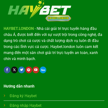
Chi
Tiết
HAYBET.LONDON
- Nhà cái giải trí trực tuyến hàng đầu
châu Á, được biết đến với sự vượt trội trong công nghệ, đa
dạng trò chơi cá cược và chất lượng dịch vụ luôn đi đầu
trong các lĩnh vực cá cược. Haybet.london luôn cam kết
mang đến một sân chơi giải trí trực tuyến an toàn, xanh
chín và minh bạch.
Hướng dẫn nhanh
Đăng ký Haybet
Đăng nhập Haybet