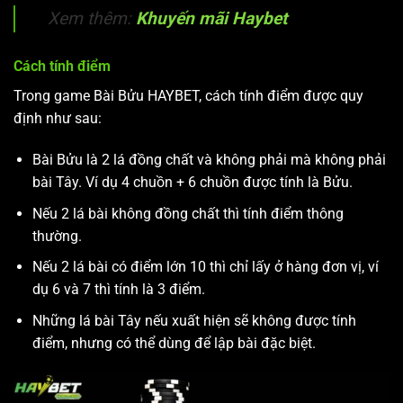
Xem thêm:
Khuyến mãi Haybet
Cách tính điểm
Trong game Bài Bửu HAYBET, cách tính điểm được quy
định như sau:
Bài Bửu là 2 lá đồng chất và không phải mà không phải
bài Tây. Ví dụ 4 chuồn + 6 chuồn được tính là Bửu.
Nếu 2 lá bài không đồng chất thì tính điểm thông
thường.
Nếu 2 lá bài có điểm lớn 10 thì chỉ lấy ở hàng đơn vị, ví
dụ 6 và 7 thì tính là 3 điểm.
Những lá bài Tây nếu xuất hiện sẽ không được tính
điểm, nhưng có thể dùng để lập bài đặc biệt.