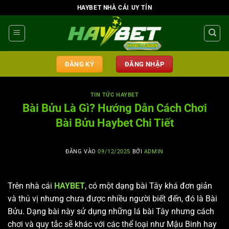
Bỏ
HAYBET NHÀ CÁI UY TÍN
qua
nội
dung
ĐĂNG KÝ
ĐĂNG NHẬP
TIN TỨC HAYBET
Bài Bửu Là Gì? Hướng Dẫn Cách Chơi
Bài Bửu Haybet Chi Tiết
ĐĂNG VÀO
09/12/2025
BỞI
ADMIN
Trên nhà cái
HAYBET
, có một dạng bài Tây khá đơn giản
và thú vị nhưng chưa được nhiều người biết đến, đó là Bài
Bửu. Dạng bài này sử dụng những lá bài Tây nhưng cách
chơi và quy tắc sẽ khác với các thể loại như Mậu Binh hay