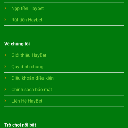
Nạp tiền Haybet
Rút tiền Haybet
Về chúng tôi
Giới thiệu HayBet
Quy định chung
Điều khoản điều kiện
Chính sách bảo mật
Liên Hệ HayBet
Trò chơi nổi bật