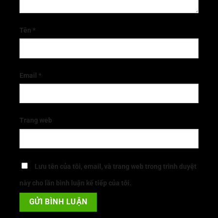
Tên
*
Email
*
Trang web
Lưu tên của tôi, email, và trang web trong trình duyệt
này cho lần bình luận kế tiếp của tôi.