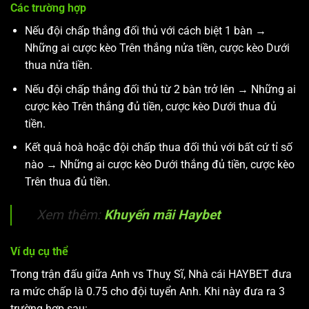
Các trường hợp
Nếu đội chấp thắng đối thủ với cách biệt 1 bàn →
Những ai cược kèo Trên thắng nửa tiền, cược kèo Dưới
thua nửa tiền.
Nếu đội chấp thắng đối thủ từ 2 bàn trở lên → Những ai
cược kèo Trên thắng đủ tiền, cược kèo Dưới thua đủ
tiền.
Kết quả hoà hoặc đội chấp thua đối thủ với bất cứ tỉ số
nào → Những ai cược kèo Dưới thắng đủ tiền, cược kèo
Trên thua đủ tiền.
Xem thêm:
Khuyến mãi Haybet
Ví dụ cụ thể
Trong trận đấu giữa Anh vs Thuỵ Sĩ, Nhà cái HAYBET đưa
ra mức chấp là 0.75 cho đội tuyển Anh. Khi này đưa ra 3
trường hợp sau: