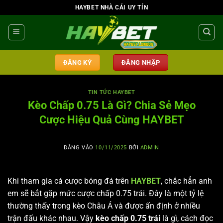
Bỏ
HAYBET NHÀ CÁI UY TÍN
qua
nội
dung
ĐĂNG KÝ
ĐĂNG NHẬP
TIN TỨC HAYBET
Kèo Chấp 0.75 Là Gì? Chia Sẻ Mẹo
Cược Hiệu Quả Cùng HAYBET
ĐĂNG VÀO
10/11/2025
BỞI
ADMIN
Khi tham gia cá cược bóng đá trên
HAYBET
, chắc hẳn anh
em sẽ bắt gặp mức cược chấp 0.75 trái. Đây là một tỷ lệ
thường thấy trong kèo Châu Á và được ấn định ở nhiều
trận đấu khác nhau. Vậy
kèo chấp 0.75 trái
là gì, cách đọc