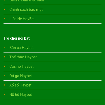
Điều khoản điều kiện
Chính sách bảo mật
Liên Hệ HayBet
Trò chơi nổi bật
Bắn cá Haybet
Thể thao Haybet
Casino Haybet
Đá gà Haybet
Xổ số Haybet
Nổ hũ Haybet