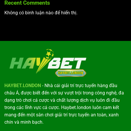
Recent Comments
Mẹo
Tấn
luận
Thối
HayBet
ở
2
–
Bài
Không có bình luận nào để hiển thị.
Cho
Luật
Bửu
Newbie
Chơi,
Là
Mẹo
Gì?
Chặn
Hướng
Bài
Dẫn
Hiệu
Cách
Quả
Chơi
Bài
Bửu
Haybet
Chi
Tiết
HAYBET.LONDON
- Nhà cái giải trí trực tuyến hàng đầu
châu Á, được biết đến với sự vượt trội trong công nghệ, đa
dạng trò chơi cá cược và chất lượng dịch vụ luôn đi đầu
trong các lĩnh vực cá cược. Haybet.london luôn cam kết
mang đến một sân chơi giải trí trực tuyến an toàn, xanh
chín và minh bạch.