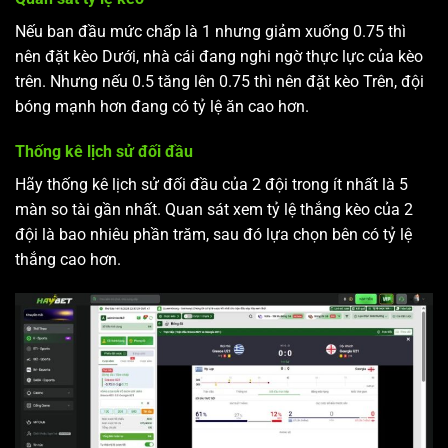
Nếu ban đầu mức chấp là 1 nhưng giảm xuống 0.75 thì
nên đặt kèo Dưới, nhà cái đang nghi ngờ thực lực của kèo
trên. Nhưng nếu 0.5 tăng lên 0.75 thì nên đặt kèo Trên, đội
bóng mạnh hơn đang có tỷ lệ ăn cao hơn.
Thống kê lịch sử đối đầu
Hãy thống kê lịch sử đối đầu của 2 đội trong ít nhất là 5
màn so tài gần nhất. Quan sát xem tỷ lệ thắng kèo của 2
đội là bao nhiêu phần trăm, sau đó lựa chọn bên có tỷ lệ
thắng cao hơn.